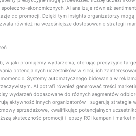
ystemy predykcyjne mogą przewidzieć liczbę uczestnikó
 społeczno-ekonomicznych. AI analizuje również sentime
kazje do promocji. Dzięki tym insights organizatorzy mog
pozwala również na wcześniejsze dostosowanie strategii ma
zeń
ób, w jaki promujemy wydarzenia, oferując precyzyjne targ
ania potencjalnych uczestników w sieci, ich zainteresowani
momencie. Systemy automatycznego bidowania w reklamach
rzeczywistym. AI potrafi również generować treści market
isy wydarzeń dopasowane do różnych segmentów odbiorców.
rują aktywność innych organizatorów i sugerują strategie w
owy sprzedażowe, kwalifikując potencjalnych uczestników
yższą skuteczność promocji i lepszy ROI kampanii marketi