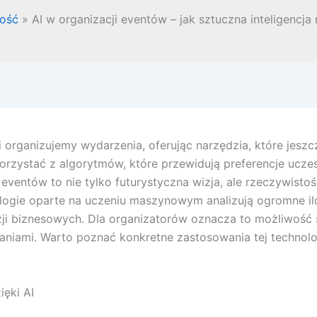
łość
AI w organizacji eventów – jak sztuczna inteligencj
i organizujemy wydarzenia, oferując narzędzia, które jeszc
korzystać z algorytmów, które przewidują preferencje uczes
i eventów to nie tylko futurystyczna wizja, ale rzeczywisto
ogie oparte na uczeniu maszynowym analizują ogromne iloś
i biznesowych. Dla organizatorów oznacza to możliwość s
niami. Warto poznać konkretne zastosowania tej technolog
ęki AI