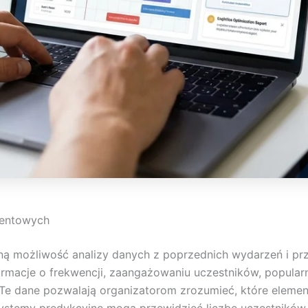
ventowych
aną możliwość analizy danych z poprzednich wydarzeń i pr
macje o frekwencji, zaangażowaniu uczestników, popularn
Te dane pozwalają organizatorom zrozumieć, które element