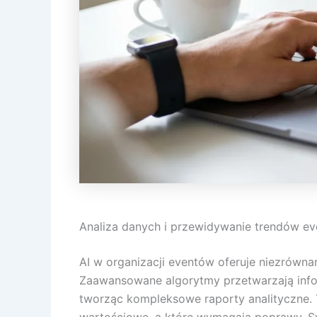
Analiza danych i przewidywanie trendów e
AI w organizacji eventów oferuje niezrówn
Zaawansowane algorytmy przetwarzają infor
tworząc kompleksowe raporty analityczne. 