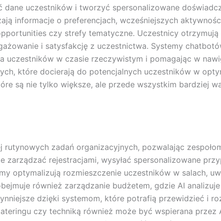
ć dane uczestników i tworzyć spersonalizowane doświadcz
ją informacje o preferencjach, wcześniejszych aktywnoś
 opportunities czy strefy tematyczne. Uczestnicy otrzymu
gażowanie i satysfakcję z uczestnictwa. Systemy chatbo
a uczestników w czasie rzeczywistym i pomagając w nawig
ych, które docierają do potencjalnych uczestników w opt
re są nie tylko większe, ale przede wszystkim bardziej w
ej rutynowych zadań organizacyjnych, pozwalając zespołom
e zarządzać rejestracjami, wysyłać spersonalizowane prz
tmy optymalizują rozmieszczenie uczestników w salach, uwz
bejmuje również zarządzanie budżetem, gdzie AI analizuje
płynniejsze dzięki systemom, które potrafią przewidzieć i 
teringu czy techniką również może być wspierana przez AI,