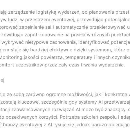
ją zarządzanie logistyką wydarzeń, od planowania przest
w ludzi w przestrzeni eventowej, przewidując potencjalne 
ować zapełnienie sal i automatycznie przekierowywać ucz
przewidując zapotrzebowanie na posiłki w różnych punktac
 wykrywać nietypowe zachowania, identyfikować potencjal
iem staje się bardziej efektywne dzięki systemom, które 
 Monitoring jakości powietrza, temperatury i innych czyn
mfort uczestników przez cały czas trwania wydarzenia.
ej
esie ze sobą zarówno ogromne możliwości, jak i konkretne
zostają kluczowe, szczególnie gdy systemy AI przetwarzaj
ntacji zaawansowanych rozwiązań AI może być znaczący, s
do oczekiwanych korzyści. Potrzeba szkoleń zespołu i ada
 branży eventowej z AI rysuje się jednak bardzo obiecując