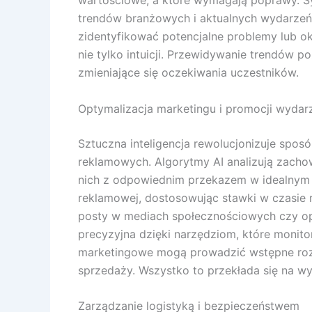
wartościowe, a które wymagają poprawy. S
trendów branżowych i aktualnych wydarzeń
zidentyfikować potencjalne problemy lub o
nie tylko intuicji. Przewidywanie trendów 
zmieniające się oczekiwania uczestników.
Optymalizacja marketingu i promocji wydar
Sztuczna inteligencja rewolucjonizuje spos
reklamowych. Algorytmy AI analizują zachow
nich z odpowiednim przekazem w idealnym 
reklamowej, dostosowując stawki w czasie 
posty w mediach społecznościowych czy op
precyzyjna dzięki narzędziom, które monito
marketingowe mogą prowadzić wstępne rozm
sprzedaży. Wszystko to przekłada się na w
Zarządzanie logistyką i bezpieczeństwem