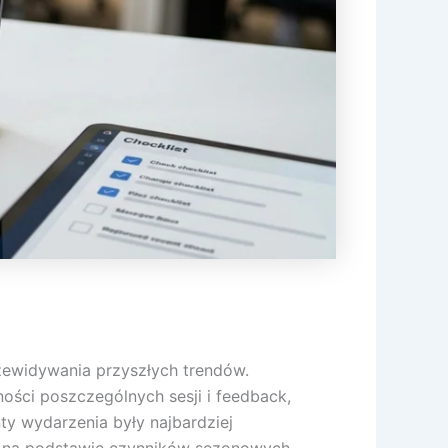
zewidywania przyszłych trendów.
ości poszczególnych sesji i feedback,
y wydarzenia były najbardziej