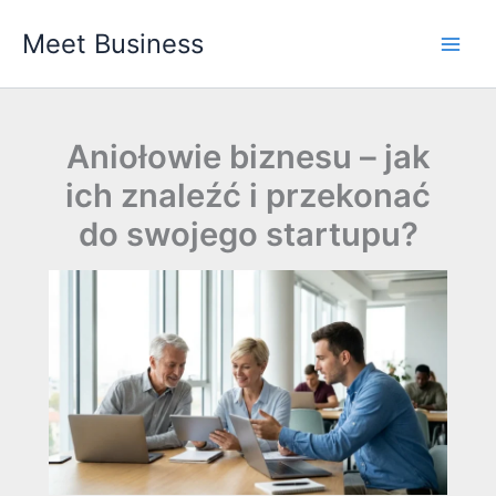
Przejdź
Meet Business
do
Main
treści
Men
Aniołowie biznesu – jak
ich znaleźć i przekonać
do swojego startupu?