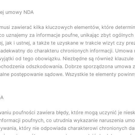
nej umowy NDA
si zawierać kilka kluczowych elementów, które determinu
 co uznajemy za informacje poufne, unikając zbyt ogólnyc
jak i ustnej, a także te uzyskane w trakcie wizyt czy prez
adekwatny do charakteru chronionych informacji. Umowa
yjątki od tego obowiązku. Niezbędne są również klauzul
chodzenia odszkodowania. Dobrze sporządzona umowa za
ualne postępowanie sądowe. Wszystkie te elementy powinn
DA
aniu poufności zawiera błędy, które mogą uczynić je nies
nformacji poufnych, co utrudnia wykazanie naruszenia umo
ywania, który nie odpowiada charakterowi chronionych dan