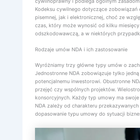
cywilnoprawny i podlega ogólnym zasadom
Kodeksu cywilnego dotyczące zobowiązań o
pisemnej, jak i elektronicznej, choć ze w
czas, który może wynosić od kilku miesięc
odszkodowawczą, a w niektórych przypadka
Rodzaje umów NDA i ich zastosowanie
Wyróżniamy trzy główne typy umów o zacho
Jednostronne NDA zobowiązuje tylko jedną 
potencjalnemu inwestorowi. Obustronne NDA
przejęć czy wspólnych projektów. Wielostr
konsorcyjnych. Każdy typ umowy ma swoje 
NDA zależy od charakteru przekazywanych 
dopasowanie typu umowy do sytuacji bizn