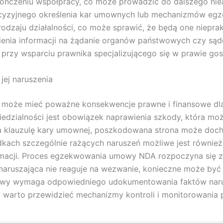
ończeniu współpracy, co może prowadzić do dalszego nie
cyzyjnego określenia kar umownych lub mechanizmów eg
rodzaju działalności, co może sprawić, że będą one niepra
nienia informacji na żądanie organów państwowych czy są
 przy wsparciu prawnika specjalizującego się w prawie g
ej naruszenia
może mieć poważne konsekwencje prawne i finansowe dla 
dzialności jest obowiązek naprawienia szkody, która mo
ra klauzulę kary umownej, poszkodowana strona może docho
dkach szczególnie rażących naruszeń możliwe jest również
ormacji. Proces egzekwowania umowy NDA rozpoczyna się 
a naruszająca nie reaguje na wezwanie, konieczne może by
wy wymaga odpowiedniego udokumentowania faktów narusz
 warto przewidzieć mechanizmy kontroli i monitorowania p