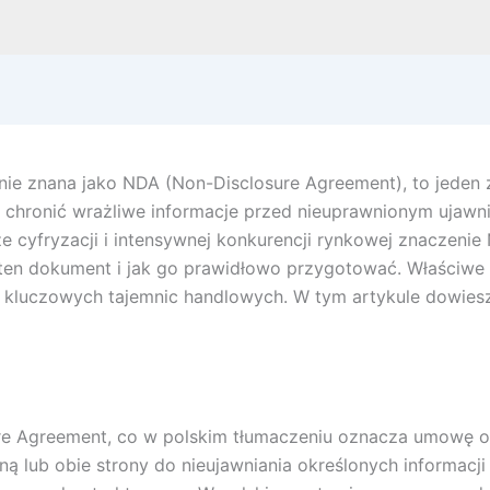
e znana jako NDA (Non-Disclosure Agreement), to jeden 
a chronić wrażliwe informacje przed nieuprawnionym ujaw
cyfryzacji i intensywnej konkurencji rynkowej znaczenie 
o ten dokument i jak go prawidłowo przygotować. Właści
ą kluczowych tajemnic handlowych. W tym artykule dowiesz
re Agreement, co w polskim tłumaczeniu oznacza umowę o 
ną lub obie strony do nieujawniania określonych informac