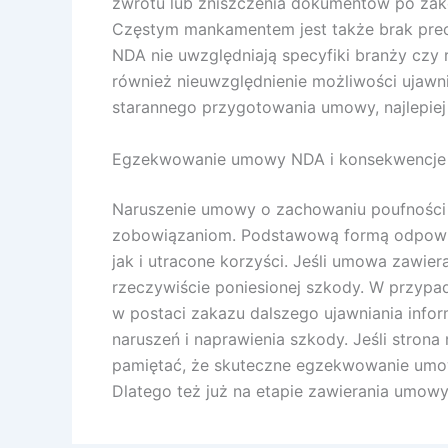
zwrotu lub zniszczenia dokumentów po zak
Częstym mankamentem jest także brak pre
NDA nie uwzględniają specyfiki branży czy 
również nieuwzględnienie możliwości ujaw
starannego przygotowania umowy, najlepiej
Egzekwowanie umowy NDA i konsekwencje j
Naruszenie umowy o zachowaniu poufności 
zobowiązaniom. Podstawową formą odpowie
jak i utracone korzyści. Jeśli umowa zawie
rzeczywiście poniesionej szkody. W przypa
w postaci zakazu dalszego ujawniania inf
naruszeń i naprawienia szkody. Jeśli stron
pamiętać, że skuteczne egzekwowanie umo
Dlatego też już na etapie zawierania umowy