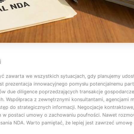
j
 zawarta we wszystkich sytuacjach, gdy planujemy udost
t prezentacja innowacyjnego pomysłu potencjalnemu part
sów due diligence poprzedzających transakcje gospodarc
h. Współpraca z zewnętrznymi konsultantami, agencjami m
p do strategicznych informacji. Negocjacje kontraktowe,
 w postaci umowy o zachowaniu poufności. Nawet rozmow
ia NDA. Warto pamiętać, że lepiej jest zawrzeć umowę p