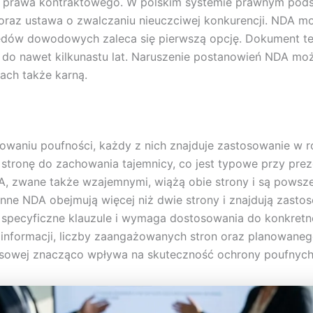
 prawa kontraktowego. W polskim systemie prawnym pods
raz ustawa o zwalczaniu nieuczciwej konkurencji. NDA m
zględów dowodowych zaleca się pierwszą opcję. Dokument 
y do nawet kilkunastu lat. Naruszenie postanowień NDA m
ch także karną.
waniu poufności, każdy z nich znajduje zastosowanie w r
stronę do zachowania tajemnicy, co jest typowe przy pre
, zwane także wzajemnymi, wiążą obie strony i są powszec
onne NDA obejmują więcej niż dwie strony i znajdują zast
specyficzne klauzule i wymaga dostosowania do konkretne
informacji, liczby zaangażowanych stron oraz planowaneg
esowej znacząco wpływa na skuteczność ochrony poufnych