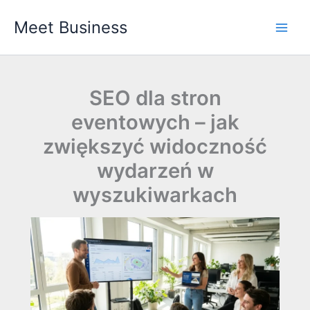
Przejdź
Meet Business
do
Main
treści
Men
SEO dla stron
eventowych – jak
zwiększyć widoczność
wydarzeń w
wyszukiwarkach