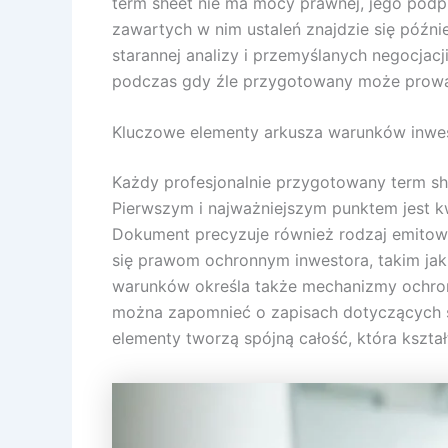
term sheet nie ma mocy prawnej, jego podp
zawartych w nim ustaleń znajdzie się póź
starannej analizy i przemyślanych negocjac
podczas gdy źle przygotowany może prowadz
Kluczowe elementy arkusza warunków inwes
Każdy profesjonalnie przygotowany term she
Pierwszym i najważniejszym punktem jest kw
Dokument precyzuje również rodzaj emitowa
się prawom ochronnym inwestora, takim jak 
warunków określa także mechanizmy ochrony
można zapomnieć o zapisach dotyczących skł
elementy tworzą spójną całość, która kształt