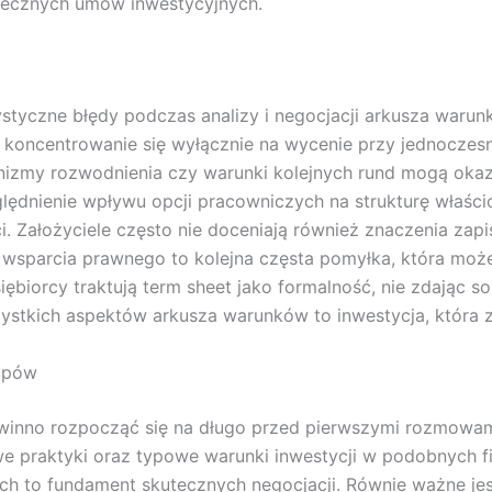
atecznych umów inwestycyjnych.
ystyczne błędy podczas analizy i negocjacji arkusza waru
t koncentrowanie się wyłącznie na wycenie przy jednoczes
nizmy rozwodnienia czy warunki kolejnych rund mogą okaz
lędnienie wpływu opcji pracowniczych na strukturę właści
i. Założyciele często nie doceniają również znaczenia za
go wsparcia prawnego to kolejna częsta pomyłka, która m
ębiorcy traktują term sheet jako formalność, nie zdając s
ystkich aspektów arkusza warunków to inwestycja, która z
tupów
winno rozpocząć się na długo przed pierwszymi rozmowam
e praktyki oraz typowe warunki inwestycji w podobnych fi
ych to fundament skutecznych negocjacji. Równie ważne j