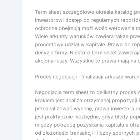
Term sheet szczegółowo określa katalog pra
inwestorowi dostęp do regularnych raportó
ochronne obejmują możliwość wetowania najw
Wiele arkuszy warunków zawiera także pra
procentowy udział w kapitale. Prawo do rep
decyzje firmy. Niektóre term sheet zawieraj
akcjonariuszy. Wszystkie te prawa mają na 
Proces negocjacji i finalizacji arkusza waru
Negocjacje term sheet to delikatny proce
krokiem jest analiza otrzymanej propozycji
przeanalizować wycenę, prawa inwestora ora
jest praktycznie niezbędne, gdyż błędy po
między potrzebą pozyskania kapitału a utrz
od złożoności transakcji i liczby spornych