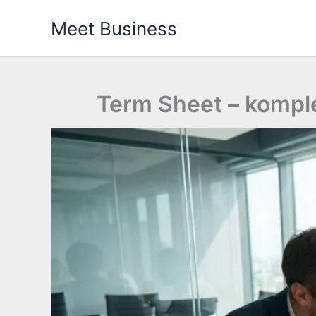
Przejdź
Meet Business
do
treści
Term Sheet – kompl