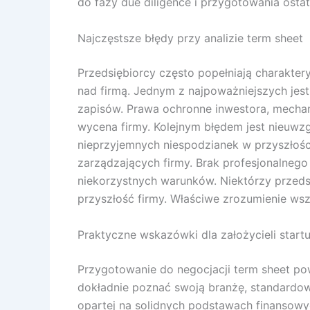
do fazy due diligence i przygotowania ost
Najczęstsze błędy przy analizie term sheet
Przedsiębiorcy często popełniają charakter
nad firmą. Jednym z najpoważniejszych jes
zapisów. Prawa ochronne inwestora, mecha
wycena firmy. Kolejnym błędem jest nieuwzg
nieprzyjemnych niespodzianek w przyszłośc
zarządzających firmy. Brak profesjonalne
niekorzystnych warunków. Niektórzy przedsi
przyszłość firmy. Właściwe zrozumienie wsz
Praktyczne wskazówki dla założycieli star
Przygotowanie do negocjacji term sheet po
dokładnie poznać swoją branżę, standardow
opartej na solidnych podstawach finansow