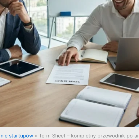
nie startupów
Term Sheet – kompletny przewodnik po a