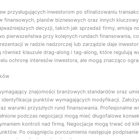
w przysługujących inwestorom po sfinalizowaniu transakcj
w finansowych, planów biznesowych oraz innych kluczowyc
ażniejszych decyzji, takich jak sprzedaż firmy, emisja n
wo pierwszeństwa przy kolejnych rundach finansowania, c
rezentacji w radzie nadzorczej lub zarządzie daje inwest
ą również klauzule drag-along i tag-along, które regulują
celu ochronę interesów inwestora, ale mogą znacząco ogran
nków
s wymagający znajomości branżowych standardów oraz umi
 i identyfikacja punktów wymagających modyfikacji. Założy
z warunki przyszłych rund finansowania. Profesjonalne ws
pełnione podczas negocjacji mogą mieć długofalowe kons
ymaniem kontroli nad firmą. Negocjacje mogą trwać od kilk
 punktów. Po osiągnięciu porozumienia następuje podpisani