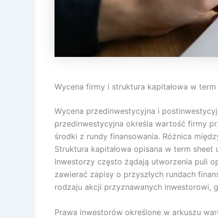
Wycena firmy i struktura kapitałowa w term
Wycena przedinwestycyjna i postinwestycyj
przedinwestycyjna określa wartość firmy p
środki z rundy finansowania. Różnica międz
Struktura kapitałowa opisana w term sheet 
Inwestorzy często żądają utworzenia puli o
zawierać zapisy o przyszłych rundach fina
rodzaju akcji przyznawanych inwestorowi, g
Prawa inwestorów określone w arkuszu wa