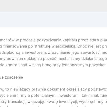
umentów w procesie pozyskiwania kapitału przez startup l
i finansowania po strukturę właścicielską. Choć nie jest 
zedsiębiorcą a inwestorem. Zrozumienie jego zawartości 
firmy powinien dokładnie poznać mechanizmy działania teg
ia kontroli nad własną firmą przy jednoczesnym pozyskani
we znaczenie
w, to niewiążący prawnie dokument określający podstawow
ycielami firmy a potencjalnymi inwestorami, takimi jak fun
try transakcji, włączając kwotę inwestycji, wycenę firmy