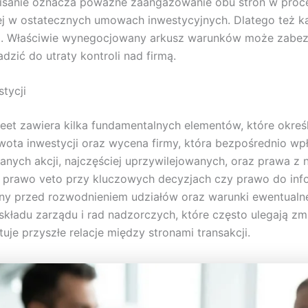
isanie oznacza poważne zaangażowanie obu stron w proces 
niej w ostatecznych umowach inwestycyjnych. Dlatego też
ji. Właściwie wynegocjowany arkusz warunków może zabezpi
ić do utraty kontroli nad firmą.
tycji
et zawiera kilka fundamentalnych elementów, które określ
ota inwestycji oraz wycena firmy, która bezpośrednio wpł
nych akcji, najczęściej uprzywilejowanych, oraz prawa z
prawo veto przy kluczowych decyzjach czy prawo do inform
 przed rozwodnieniem udziałów oraz warunki ewentualnego
adu zarządu i rad nadzorczych, które często ulegają zmia
uje przyszłe relacje między stronami transakcji.