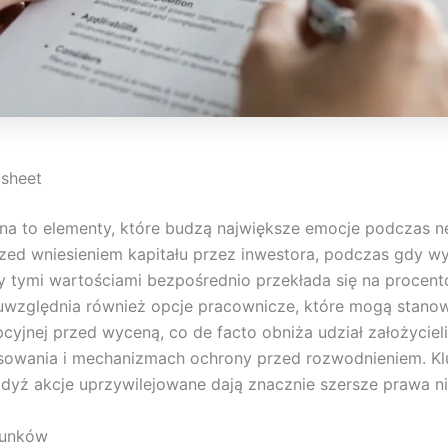
 sheet
na to elementy, które budzą największe emocje podczas 
rzed wniesieniem kapitału przez inwestora, podczas gdy w
y tymi wartościami bezpośrednio przekłada się na procento
uwzględnia również opcje pracownicze, które mogą stanowić
pcyjnej przed wyceną, co de facto obniża udział założycie
nsowania i mechanizmach ochrony przed rozwodnieniem. Kl
dyż akcje uprzywilejowane dają znacznie szersze prawa niż
runków