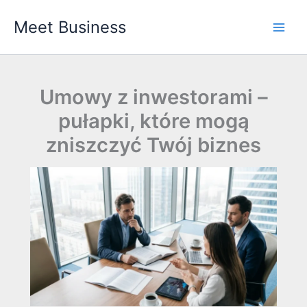
Przejdź
Meet Business
do
Main
treści
Men
Umowy z inwestorami –
pułapki, które mogą
zniszczyć Twój biznes