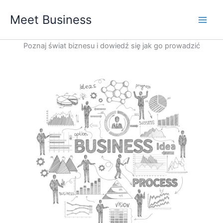
Przejdź
Meet Business
do
Main
treści
Poznaj świat biznesu i dowiedź się jak go prowadzić
Men