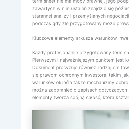
term sheet nie ma mocy prawnej, jego podp
zawartych w nim ustaleń znajdzie się póź
starannej analizy i przemyślanych negocjac
podczas gdy źle przygotowany może prowadz
Kluczowe elementy arkusza warunków inwes
Każdy profesjonalnie przygotowany term she
Pierwszym i najważniejszym punktem jest kw
Dokument precyzuje również rodzaj emitowa
się prawom ochronnym inwestora, takim jak 
warunków określa także mechanizmy ochrony
można zapomnieć o zapisach dotyczących skł
elementy tworzą spójną całość, która kształt