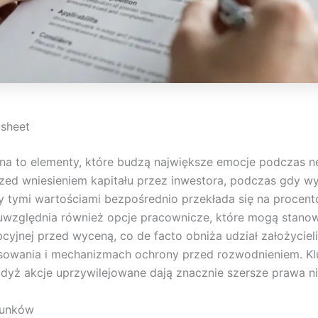
 sheet
na to elementy, które budzą największe emocje podczas 
rzed wniesieniem kapitału przez inwestora, podczas gdy w
y tymi wartościami bezpośrednio przekłada się na procento
uwzględnia również opcje pracownicze, które mogą stanowić
pcyjnej przed wyceną, co de facto obniża udział założycie
nsowania i mechanizmach ochrony przed rozwodnieniem. Kl
dyż akcje uprzywilejowane dają znacznie szersze prawa niż
runków