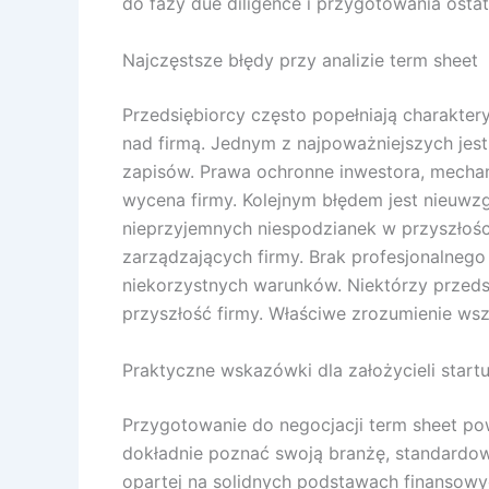
do fazy due diligence i przygotowania ost
Najczęstsze błędy przy analizie term sheet
Przedsiębiorcy często popełniają charakter
nad firmą. Jednym z najpoważniejszych jes
zapisów. Prawa ochronne inwestora, mecha
wycena firmy. Kolejnym błędem jest nieuwzg
nieprzyjemnych niespodzianek w przyszłośc
zarządzających firmy. Brak profesjonalne
niekorzystnych warunków. Niektórzy przedsi
przyszłość firmy. Właściwe zrozumienie wsz
Praktyczne wskazówki dla założycieli star
Przygotowanie do negocjacji term sheet po
dokładnie poznać swoją branżę, standardow
opartej na solidnych podstawach finansow