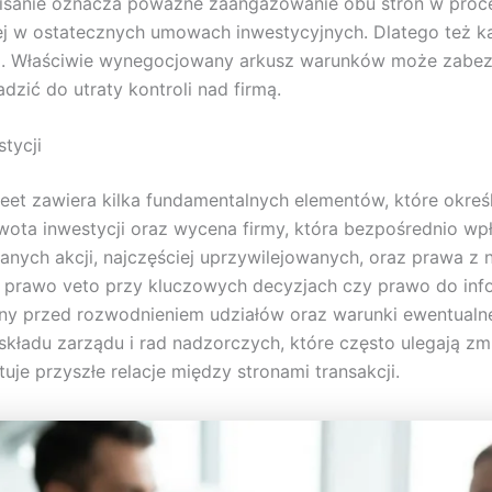
isanie oznacza poważne zaangażowanie obu stron w proces 
niej w ostatecznych umowach inwestycyjnych. Dlatego też
ji. Właściwie wynegocjowany arkusz warunków może zabezpi
ić do utraty kontroli nad firmą.
tycji
et zawiera kilka fundamentalnych elementów, które określ
ota inwestycji oraz wycena firmy, która bezpośrednio wpł
nych akcji, najczęściej uprzywilejowanych, oraz prawa z
prawo veto przy kluczowych decyzjach czy prawo do inform
 przed rozwodnieniem udziałów oraz warunki ewentualnego
adu zarządu i rad nadzorczych, które często ulegają zmia
uje przyszłe relacje między stronami transakcji.