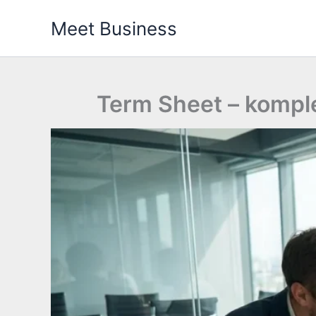
Przejdź
Meet Business
do
treści
Term Sheet – kompl