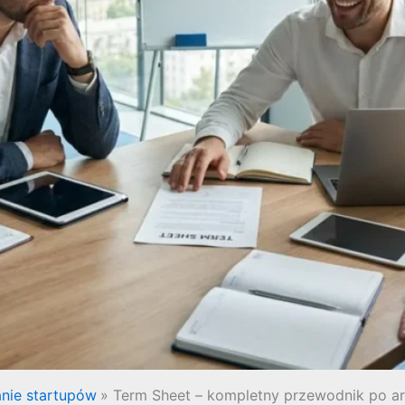
nie startupów
Term Sheet – kompletny przewodnik po a