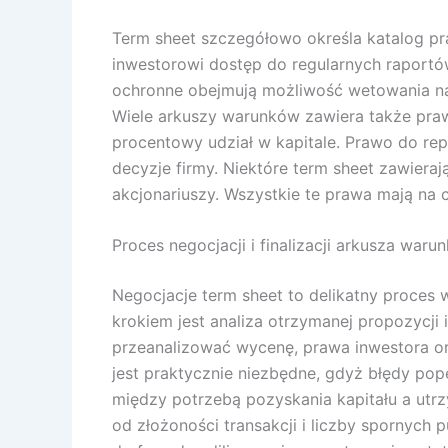
Term sheet szczegółowo określa katalog pra
inwestorowi dostęp do regularnych raportó
ochronne obejmują możliwość wetowania najw
Wiele arkuszy warunków zawiera także pra
procentowy udział w kapitale. Prawo do rep
decyzje firmy. Niektóre term sheet zawieraj
akcjonariuszy. Wszystkie te prawa mają na 
Proces negocjacji i finalizacji arkusza waru
Negocjacje term sheet to delikatny proce
krokiem jest analiza otrzymanej propozycji
przeanalizować wycenę, prawa inwestora ora
jest praktycznie niezbędne, gdyż błędy po
między potrzebą pozyskania kapitału a utrz
od złożoności transakcji i liczby spornych