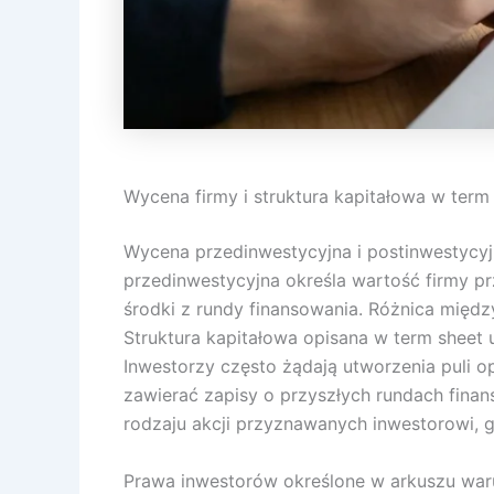
Wycena firmy i struktura kapitałowa w term
Wycena przedinwestycyjna i postinwestycyj
przedinwestycyjna określa wartość firmy p
środki z rundy finansowania. Różnica międz
Struktura kapitałowa opisana w term sheet 
Inwestorzy często żądają utworzenia puli o
zawierać zapisy o przyszłych rundach fina
rodzaju akcji przyznawanych inwestorowi, g
Prawa inwestorów określone w arkuszu wa