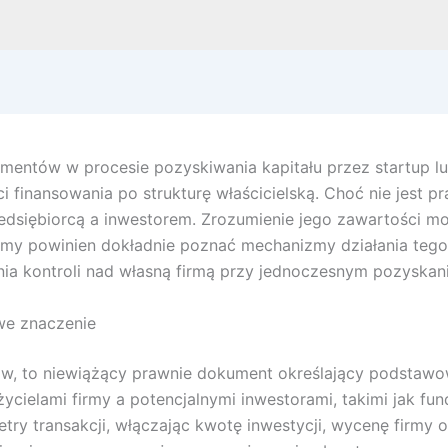
umentów w procesie pozyskiwania kapitału przez startup l
i finansowania po strukturę właścicielską. Choć nie jest 
zedsiębiorcą a inwestorem. Zrozumienie jego zawartości 
firmy powinien dokładnie poznać mechanizmy działania teg
ia kontroli nad własną firmą przy jednoczesnym pozyskani
we znaczenie
w, to niewiążący prawnie dokument określający podstawow
ycielami firmy a potencjalnymi inwestorami, takimi jak fun
try transakcji, włączając kwotę inwestycji, wycenę firmy