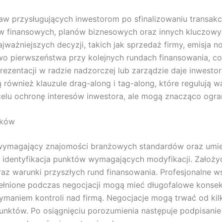
w przysługujących inwestorom po sfinalizowaniu transakcj
w finansowych, planów biznesowych oraz innych kluczowyc
ażniejszych decyzji, takich jak sprzedaż firmy, emisja n
wo pierwszeństwa przy kolejnych rundach finansowania, c
rezentacji w radzie nadzorczej lub zarządzie daje inwest
ą również klauzule drag-along i tag-along, które regulują
celu ochronę interesów inwestora, ale mogą znacząco ogran
nków
s wymagający znajomości branżowych standardów oraz umi
 i identyfikacja punktów wymagających modyfikacji. Założy
z warunki przyszłych rund finansowania. Profesjonalne ws
pełnione podczas negocjacji mogą mieć długofalowe kons
ymaniem kontroli nad firmą. Negocjacje mogą trwać od kilk
 punktów. Po osiągnięciu porozumienia następuje podpisani