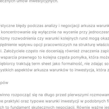
atecznych umów inwestycyjnych.
ystyczne błędy podczas analizy i negocjacji arkusza waru
t koncentrowanie się wyłącznie na wycenie przy jednoczes
nizmy rozwodnienia czy warunki kolejnych rund mogą okaz
lędnienie wpływu opcji pracowniczych na strukturę właści
i. Założyciele często nie doceniają również znaczenia za
go wsparcia prawnego to kolejna częsta pomyłka, która m
ębiorcy traktują term sheet jako formalność, nie zdając s
ystkich aspektów arkusza warunków to inwestycja, która z
tupów
winno rozpocząć się na długo przed pierwszymi rozmowam
e praktyki oraz typowe warunki inwestycji w podobnych fi
ych to fundament skutecznych negocjacji. Równie ważne j