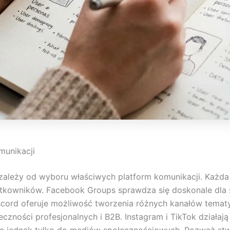
munikacji
zależy od wyboru właściwych platform komunikacji. Każda
żytkowników. Facebook Groups sprawdza się doskonale dl
Discord oferuje możliwość tworzenia różnych kanałów temat
łeczności profesjonalnych i B2B. Instagram i TikTok działaj