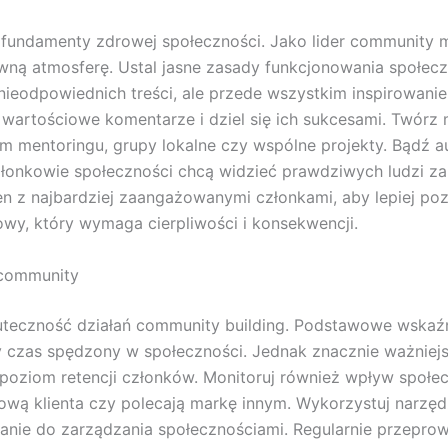
o fundamenty zdrowej społeczności. Jako lider community
ywną atmosferę. Ustal jasne zasady funkcjonowania społecz
 nieodpowiednich treści, ale przede wszystkim inspirowan
 wartościowe komentarze i dziel się ich sukcesami. Twórz
 mentoringu, grupy lokalne czy wspólne projekty. Bądź au
Członkowie społeczności chcą widzieć prawdziwych ludzi za
en z najbardziej zaangażowanymi członkami, aby lepiej poz
owy, który wymaga cierpliwości i konsekwencji.
i community
teczność działań community building. Podstawowe wskaźn
y czas spędzony w społeczności. Jednak znacznie ważniejsz
y poziom retencji członków. Monitoruj również wpływ społec
ową klienta czy polecają markę innym. Wykorzystuj narzęd
ie do zarządzania społecznościami. Regularnie przeprow