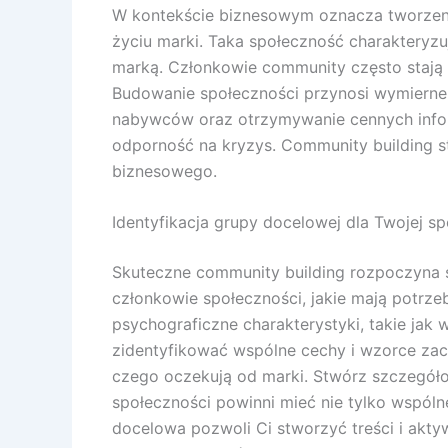
W kontekście biznesowym oznacza tworzenie 
życiu marki. Taka społeczność charakteryz
marką. Członkowie community często stają 
Budowanie społeczności przynosi wymierne k
nabywców oraz otrzymywanie cennych informa
odporność na kryzys. Community building s
biznesowego.
Identyfikacja grupy docelowej dla Twojej s
Skuteczne community building rozpoczyna s
członkowie społeczności, jakie mają potrze
psychograficzne charakterystyki, takie jak
zidentyfikować wspólne cechy i wzorce zac
czego oczekują od marki. Stwórz szczegóło
społeczności powinni mieć nie tylko wspóln
docelowa pozwoli Ci stworzyć treści i akty