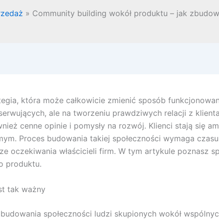
rzedaż
Community building wokół produktu – jak zbudowa
tegia, która może całkowicie zmienić sposób funkcjonowan
serwujących, ale na tworzeniu prawdziwych relacji z klien
wnież cenne opinie i pomysły na rozwój. Klienci stają się a
ym. Proces budowania takiej społeczności wymaga czasu, k
e oczekiwania właścicieli firm. W tym artykule poznasz 
o produktu.
st tak ważny
budowania społeczności ludzi skupionych wokół wspólnych