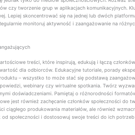
 się jednak tylko do mediów społecznościowych. Rozważ s
arów czy tworzenie grup w aplikacjach komunikacyjnych. K
j. Lepiej skoncentrować się na jednej lub dwóch platforma
. Regularnie monitoruj aktywność i zaangażowanie na różn
 angażujących
artościowe treści, które inspirują, edukują i łączą członk
artość dla odbiorców. Edukacyjne tutoriale, porady eksper
produktu – wszystko to może stać się podstawą zaangażowa
odpowiedzi, webinary czy wirtualne spotkania. Twórz wyzwa
snymi doświadczeniami. Pamiętaj o różnorodności formatów 
zowe jest również zachęcanie członków społeczności do tw
ści ciągłego produkowania materiałów, ale również wzmacn
 od społeczności i dostosowuj swoje treści do ich potrzeb