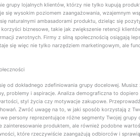
grupy lojalnych klientów, którzy nie tylko kupują produk
uje się wysokim poziomem zaangażowania, wzajemnym wspa
się naturalnymi ambasadorami produktu, dzieląc się pozyt
orzyści biznesowe, takie jak zwiększenie retencji klient
cji zwrotnych. Firmy z silną społecznością osiągają leps
taje się więc nie tylko narzędziem marketingowym, ale 
połeczności
ię od dokładnego zdefiniowania grupy docelowej. Musisz z
by, problemy i aspiracje. Analiza demograficzna to dopiero
 wartości, styl życia czy motywacje zakupowe. Przeprowad
howań. Zwróć uwagę na to, w jaki sposób korzystają z Two
we persony reprezentujące różne segmenty Twojej grupy d
e zainteresowanie produktem, ale również podobne wartośc
wności, które rzeczywiście zaangażują odbiorców i sprawią