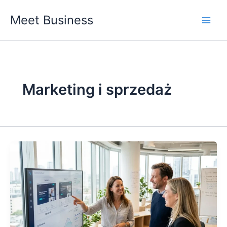
Przejdź
Meet Business
do
Main
treści
Men
Marketing i sprzedaż